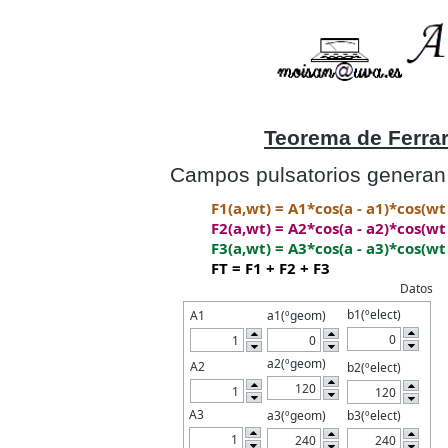
Teorema de Ferrar
Campos pulsatorios generan 
F1(a,wt) = A1*cos(a - a1)*cos(wt 
F2(a,wt) = A2*cos(a - a2)*cos(wt 
F3(a,wt) = A3*cos(a - a3)*cos(wt 
FT = F1 + F2 + F3
Datos
b1(ºelect)
A1
a1(ºgeom)
a2(ºgeom)
A2
b2(ºelect)
A3
a3(ºgeom)
b3(ºelect)