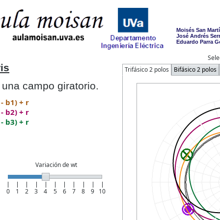
Moisés San Martí
José Andrés Serr
Eduardo Parra G
Sele
is
Trifásico 2 polos
Bifásico 2 polos
una campo giratorio.
- b1) + r
- b2) + r
- b3) + r
Variación de wt
0
1
2
3
4
5
6
7
8
9
10