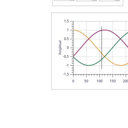
1.5
1
0.5
Amplitud
0
-0.5
-1
-1.5
0
50
100
150
20