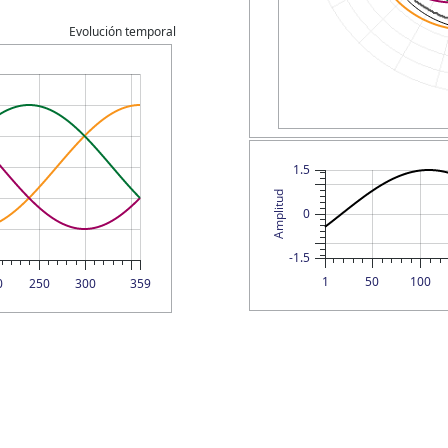
Evolución temporal
1.5
Amplitud
0
-1.5
1
50
100
0
250
300
359